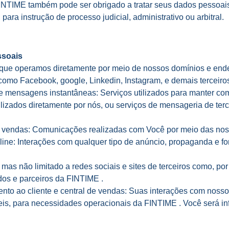
 A FINTIME também pode ser obrigado a tratar seus dados pessoai
 para instrução de processo judicial, administrativo ou arbitral.
ssoais
ite que operamos diretamente por meio de nossos domínios e end
como Facebook, google, Linkedin, Instagram, e demais terceiros
de mensagens instantâneas: Serviços utilizados para manter com
ilizados diretamente por nós, ou serviços de mensageria de t
e vendas: Comunicações realizadas com Você por meio das nos
line: Interações com qualquer tipo de anúncio, propaganda e f
, mas não limitado a redes sociais e sites de terceiros como, p
dos e parceiros da FINTIME .
ento ao cliente e central de vendas: Suas interações com nos
eis, para necessidades operacionais da FINTIME . Você será in