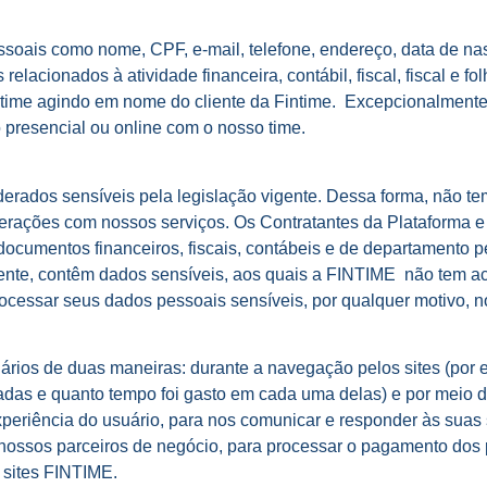
oais como nome, CPF, e-mail, telefone, endereço, data de nas
elacionados à atividade financeira, contábil, fiscal, fiscal e 
intime agindo em nome do cliente da Fintime. Excepcionalment
 presencial ou online com o nosso time.
rados sensíveis pela legislação vigente. Dessa forma, não te
erações com nossos serviços. Os Contratantes da Plataforma e 
r documentos financeiros, fiscais, contábeis e de departamento 
ente, contêm dados sensíveis, aos quais a FINTIME não tem ac
ocessar seus dados pessoais sensíveis, por qualquer motivo, 
ários de duas maneiras: durante a navegação pelos sites (por
adas e quanto tempo foi gasto em cada uma delas) e por meio d
periência do usuário, para nos comunicar e responder às suas s
 nossos parceiros de negócio, para processar o pagamento dos 
 sites FINTIME.