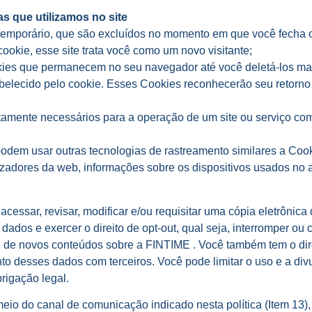
s que utilizamos no site
emporário, que são excluídos no momento em que você fecha o
cookie, esse site trata você como um novo visitante;
kies que permanecem no seu navegador até você deletá-los ma
elecido pelo cookie. Esses Cookies reconhecerão seu retorno c
itamente necessários para a operação de um site ou serviço co
odem usar outras tecnologias de rastreamento similares a Coo
lizadores da web, informações sobre os dispositivos usados no a
, acessar, revisar, modificar e/ou requisitar uma cópia eletrôni
ados e exercer o direito de opt-out, qual seja, interromper ou 
o de novos conteúdos sobre a FINTIME . Você também tem o dire
o desses dados com terceiros. Você pode limitar o uso e a di
rigação legal.
meio do canal de comunicação indicado nesta política (Item 13