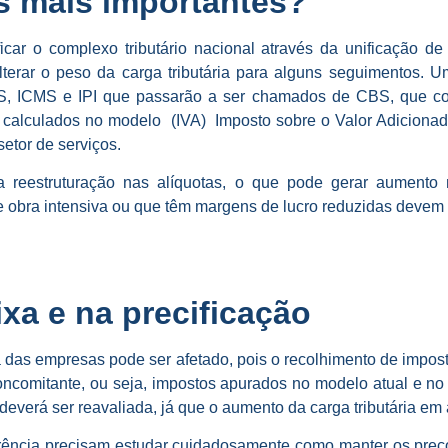
s mais importantes?
ficar o complexo tributário nacional através da unificação
terar o peso da carga tributária para alguns seguimentos. 
ISS, ICMS e IPI que passarão a ser chamados de CBS, que co
 calculados no modelo (IVA) Imposto sobre o Valor Adicionad
setor de serviços.
a reestruturação nas alíquotas, o que pode gerar aumento
bra intensiva ou que têm margens de lucro reduzidas devem f
xa e na precificação
 das empresas pode ser afetado, pois o recolhimento de impos
 concomitante, ou seja, impostos apurados no modelo atual e 
everá ser reavaliada, já que o aumento da carga tributária em 
ência precisam estudar cuidadosamente como manter os preços